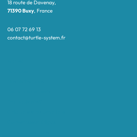
18 route de Davenay,
71390 Buxy
, France
06 07 72 69 13
contact@turtle-system.fr
Accueil
Boutique
Nos réalisations
Demande de devis
Protocole NWC
Calculateur automatique
Convertisseur Oligos
Qui sommes-nous