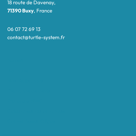
18 route de Davenay,
71390 Buxy
, France
06 07 72 69 13
contact@turtle-system.fr
Accueil
Boutique
Nos réalisations
Demande de devis
Protocole NWC
Calculateur automatique
Convertisseur Oligos
Qui sommes-nous