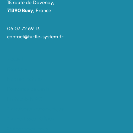
18 route de Davenay,
71390 Buxy
, France
06 07 72 69 13
contact@turtle-system.fr
Accueil
Boutique
Nos réalisations
Demande de devis
Protocole NWC
Calculateur automatique
Convertisseur Oligos
Qui sommes-nous