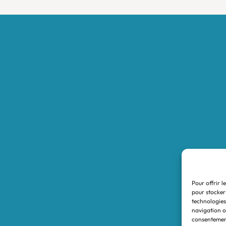
Accueil
Boutique
Nos réalisations
Demande de devis
Protocole NWC
Calculateur automatique
Convertisseur Oligos
Qui sommes-nous
Valeurs et engagements
Pour offrir l
Contact
pour stocker
technologies
Nos revendeurs
navigation ou
consentement
Mon compte