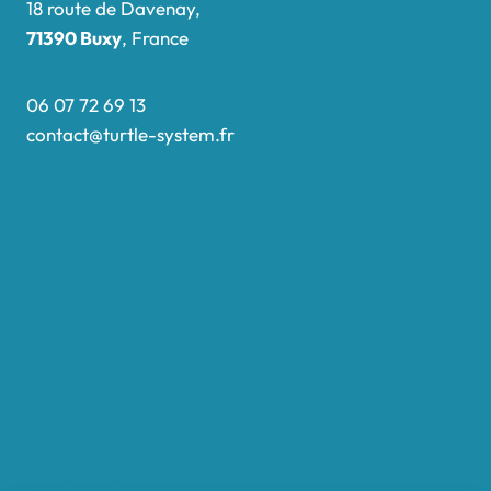
18 route de Davenay,
71390 Buxy
, France
06 07 72 69 13
contact@turtle-system.fr
Accueil
Boutique
Nos réalisations
Demande de devis
Protocole NWC
Calculateur automatique
Convertisseur Oligos
Qui sommes-nous