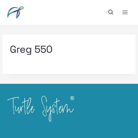
Aller
au
contenu
Greg 550