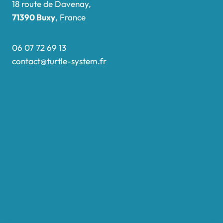
18 route de Davenay,
71390 Buxy
, France
06 07 72 69 13
contact@turtle-system.fr
Accueil
Boutique
Nos réalisations
Demande de devis
Protocole NWC
Calculateur automatique
Convertisseur Oligos
Qui sommes-nous