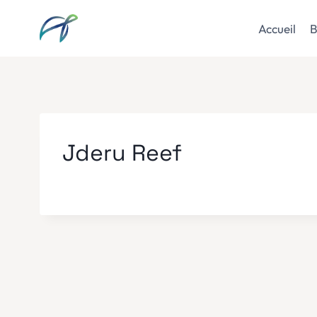
Aller
au
Accueil
B
contenu
Jderu Reef