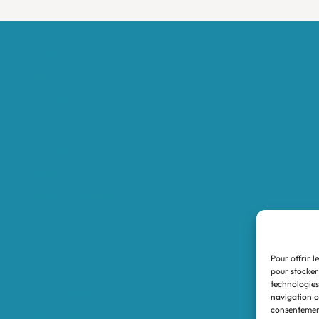
Accueil
Boutique
Nos réalisations
Demande de devis
Protocole NWC
Calculateur automatique
Convertisseur Oligos
Qui sommes-nous
Valeurs et engagements
Pour offrir l
Contact
pour stocker
technologies
Nos revendeurs
navigation ou
consentement
Mon compte