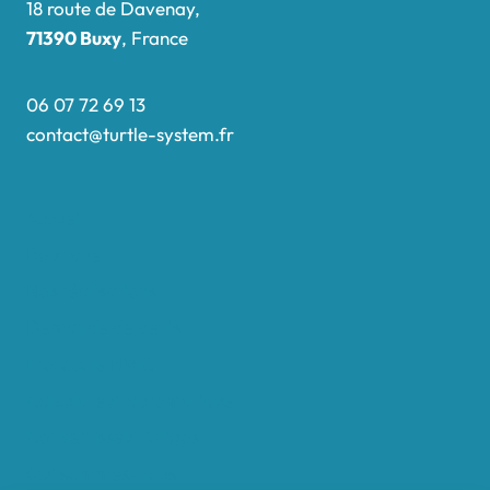
18 route de Davenay,
71390 Buxy
, France
06 07 72 69 13
contact@turtle-system.fr
Accueil
Boutique
Nos réalisations
Demande de devis
Protocole NWC
Calculateur automatique
Convertisseur Oligos
Qui sommes-nous