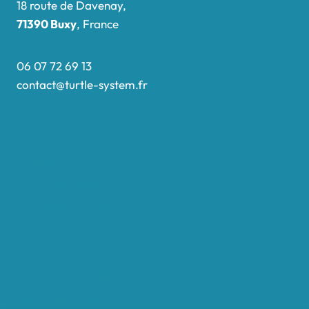
18 route de Davenay,
71390 Buxy
, France
06 07 72 69 13
contact@turtle-system.fr
Accueil
Boutique
Nos réalisations
Demande de devis
Protocole NWC
Calculateur automatique
Convertisseur Oligos
Qui sommes-nous