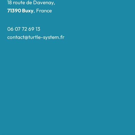
18 route de Davenay,
71390 Buxy
, France
06 07 72 69 13
contact@turtle-system.fr
Accueil
Boutique
Nos réalisations
Demande de devis
Protocole NWC
Calculateur automatique
Convertisseur Oligos
Qui sommes-nous