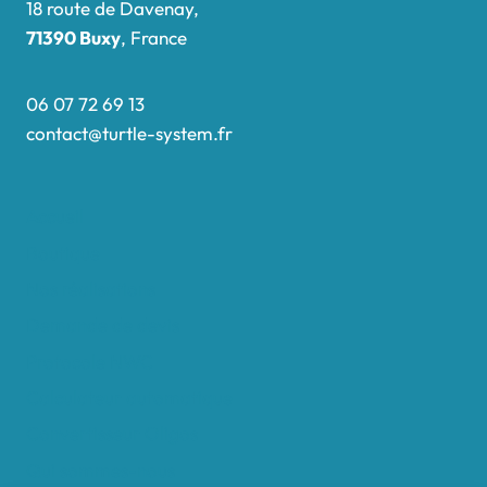
18 route de Davenay,
71390 Buxy
, France
06 07 72 69 13
contact@turtle-system.fr
Accueil
Boutique
Nos réalisations
Demande de devis
Protocole NWC
Calculateur automatique
Convertisseur Oligos
Qui sommes-nous