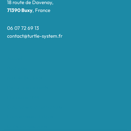
18 route de Davenay,
71390 Buxy
, France
06 07 72 69 13
contact@turtle-system.fr
Accueil
Boutique
Nos réalisations
Demande de devis
Protocole NWC
Calculateur automatique
Convertisseur Oligos
Qui sommes-nous