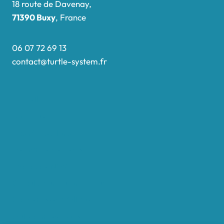
18 route de Davenay,
71390 Buxy
, France
06 07 72 69 13
contact@turtle-system.fr
Accueil
Boutique
Nos réalisations
Demande de devis
Protocole NWC
Calculateur automatique
Convertisseur Oligos
Qui sommes-nous