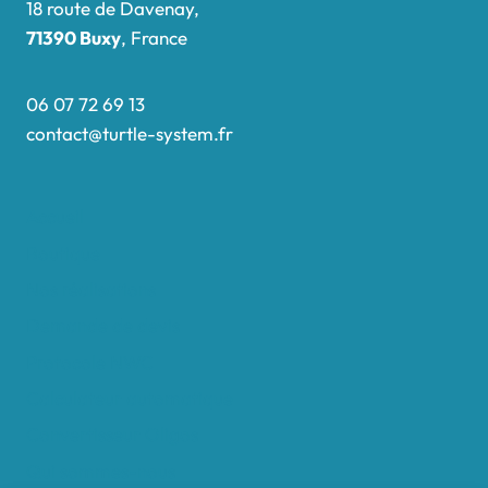
18 route de Davenay,
71390 Buxy
, France
06 07 72 69 13
contact@turtle-system.fr
Accueil
Boutique
Nos réalisations
Demande de devis
Protocole NWC
Calculateur automatique
Convertisseur Oligos
Qui sommes-nous