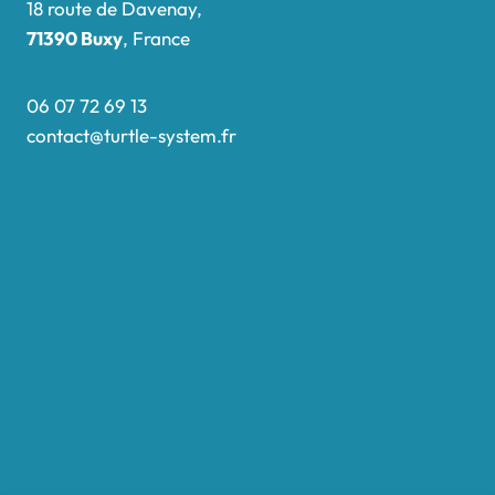
18 route de Davenay,
71390 Buxy
, France
06 07 72 69 13
contact@turtle-system.fr
Accueil
Boutique
Nos réalisations
Demande de devis
Protocole NWC
Calculateur automatique
Convertisseur Oligos
Qui sommes-nous