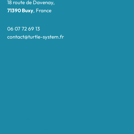
18 route de Davenay,
71390 Buxy
, France
06 07 72 69 13
contact@turtle-system.fr
Accueil
Boutique
Nos réalisations
Demande de devis
Protocole NWC
Calculateur automatique
Convertisseur Oligos
Qui sommes-nous