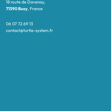
18 route de Davenay,
71390 Buxy
, France
06 07 72 69 13
contact@turtle-system.fr
Accueil
Boutique
Nos réalisations
Demande de devis
Protocole NWC
Calculateur automatique
Convertisseur Oligos
Qui sommes-nous