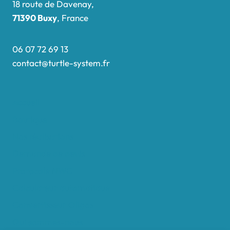
18 route de Davenay,
71390 Buxy
, France
06 07 72 69 13
contact@turtle-system.fr
Accueil
Boutique
Nos réalisations
Demande de devis
Protocole NWC
Calculateur automatique
Convertisseur Oligos
Qui sommes-nous