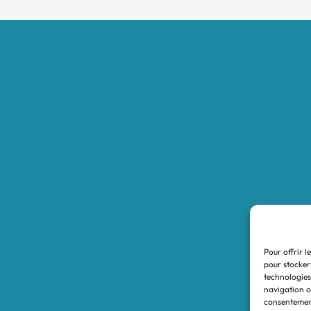
Accueil
Boutique
Nos réalisations
Demande de devis
Protocole NWC
Calculateur automatique
Convertisseur Oligos
Qui sommes-nous
Valeurs et engagements
Pour offrir l
Contact
pour stocker
technologies
Nos revendeurs
navigation ou
consentement
Mon compte