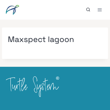
Aller
au
contenu
Maxspect lagoon