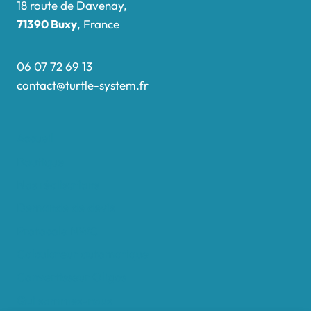
18 route de Davenay,
71390 Buxy
, France
06 07 72 69 13
contact@turtle-system.fr
Accueil
Boutique
Nos réalisations
Demande de devis
Protocole NWC
Calculateur automatique
Convertisseur Oligos
Qui sommes-nous