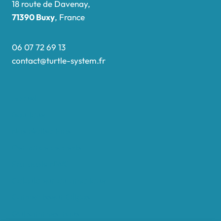
18 route de Davenay,
71390 Buxy
, France
06 07 72 69 13
contact@turtle-system.fr
Accueil
Boutique
Nos réalisations
Demande de devis
Protocole NWC
Calculateur automatique
Convertisseur Oligos
Qui sommes-nous