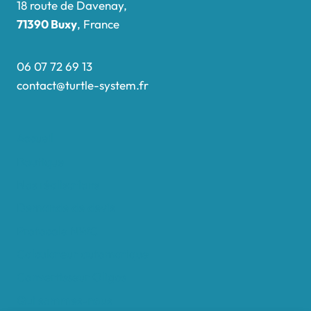
18 route de Davenay,
71390 Buxy
, France
06 07 72 69 13
contact@turtle-system.fr
Accueil
Boutique
Nos réalisations
Demande de devis
Protocole NWC
Calculateur automatique
Convertisseur Oligos
Qui sommes-nous