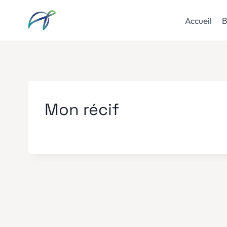
Aller
au
Accueil
B
contenu
Mon récif