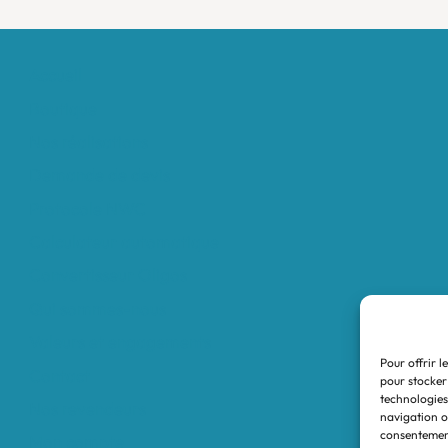
Accueil
Boutique
Nos réalisations
Demande de devis
Protocole NWC
Calculateur automatique
Convertisseur Oligos
Qui sommes-nous
Valeurs et engagements
Pour offrir l
Contact
pour stocker
technologies
Nos revendeurs
navigation ou
consentement
Mon compte