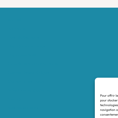
Accueil
Boutique
Nos réalisations
Demande de devis
Protocole NWC
Calculateur automatique
Convertisseur Oligos
Qui sommes-nous
Valeurs et engagements
Pour offrir l
Contact
pour stocker
technologies
Nos revendeurs
navigation ou
consentement
Mon compte