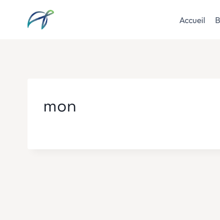
Aller
au
Accueil
B
contenu
mon