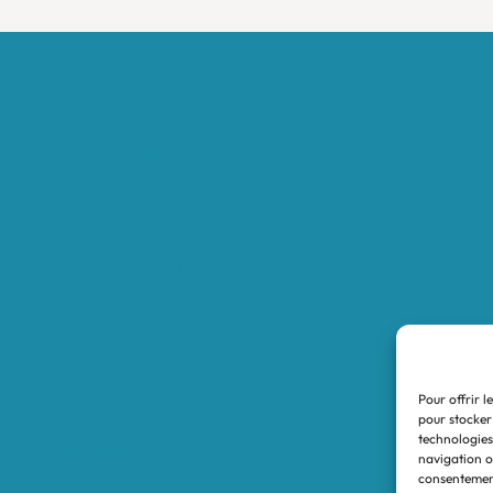
Accueil
Boutique
Nos réalisations
Demande de devis
Protocole NWC
Calculateur automatique
Convertisseur Oligos
Qui sommes-nous
Valeurs et engagements
Pour offrir l
Contact
pour stocker
technologies
Nos revendeurs
navigation ou
consentement
Mon compte