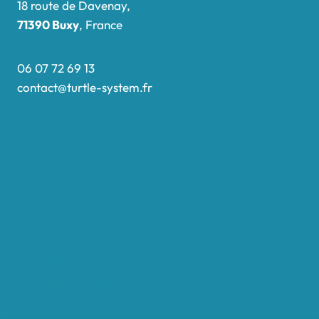
18 route de Davenay,
71390 Buxy
, France
06 07 72 69 13
contact@turtle-system.fr
Accueil
Boutique
Nos réalisations
Demande de devis
Protocole NWC
Calculateur automatique
Convertisseur Oligos
Qui sommes-nous