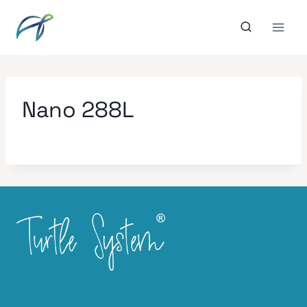
Aller
au
contenu
Nano 288L