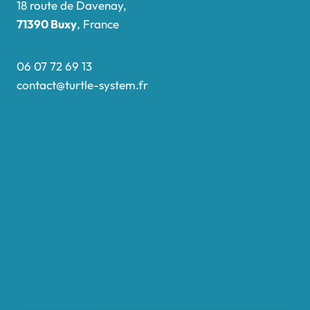
18 route de Davenay,
71390 Buxy
, France
06 07 72 69 13
contact@turtle-system.fr
Accueil
Boutique
Nos réalisations
Demande de devis
Protocole NWC
Calculateur automatique
Convertisseur Oligos
Qui sommes-nous