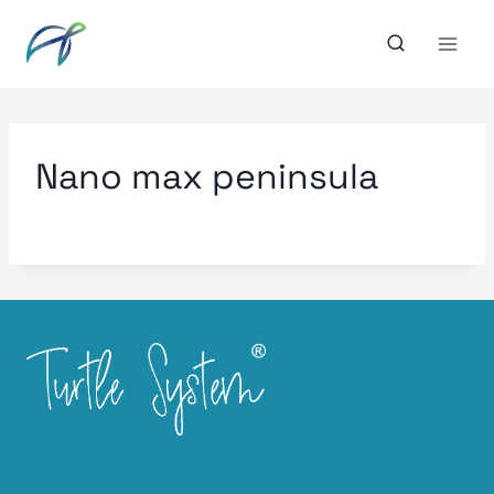
Aller
au
contenu
Nano max peninsula