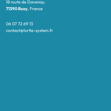
18 route de Davenay,
71390 Buxy
, France
06 07 72 69 13
contact@turtle-system.fr
Accueil
Boutique
Nos réalisations
Demande de devis
Protocole NWC
Calculateur automatique
Convertisseur Oligos
Qui sommes-nous