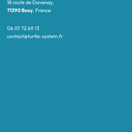
18 route de Davenay,
71390 Buxy
, France
06 07 72 69 13
contact@turtle-system.fr
Accueil
Boutique
Nos réalisations
Demande de devis
Protocole NWC
Calculateur automatique
Convertisseur Oligos
Qui sommes-nous