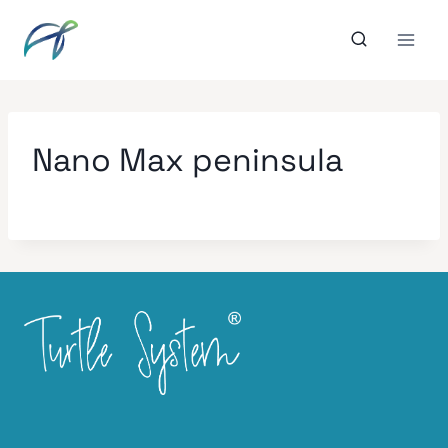
Aller
au
contenu
Nano Max peninsula