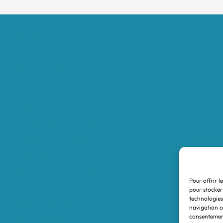
Accueil
Boutique
Nos réalisations
Demande de devis
Protocole NWC
Calculateur automatique
Convertisseur Oligos
Qui sommes-nous
Valeurs et engagements
Pour offrir l
Contact
pour stocker
technologies
Nos revendeurs
navigation ou
consentement
Mon compte