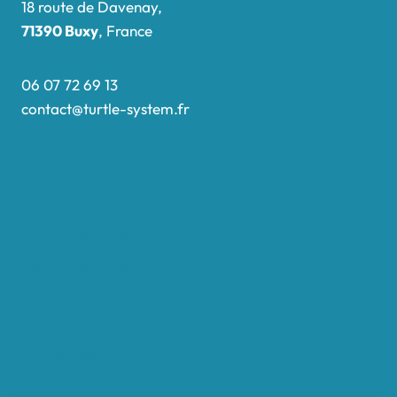
18 route de Davenay,
71390 Buxy
, France
06 07 72 69 13
contact@turtle-system.fr
Accueil
Boutique
Nos réalisations
Demande de devis
Protocole NWC
Calculateur automatique
Convertisseur Oligos
Qui sommes-nous