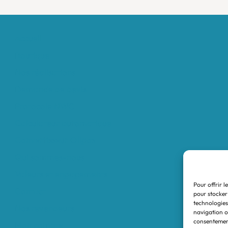
Accueil
Boutique
Nos réalisations
Demande de devis
Protocole NWC
Calculateur automatique
Convertisseur Oligos
Qui sommes-nous
Valeurs et engagements
Pour offrir l
Contact
pour stocker
technologies
Nos revendeurs
navigation ou
consentement
Mon compte