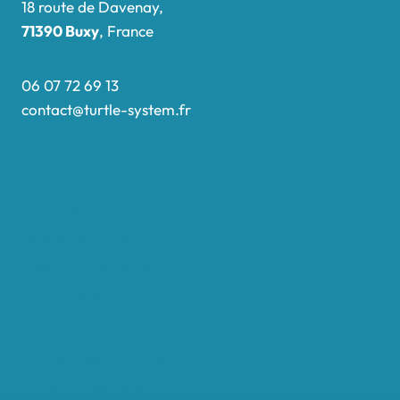
18 route de Davenay,
71390 Buxy
, France
06 07 72 69 13
contact@turtle-system.fr
Accueil
Boutique
Nos réalisations
Demande de devis
Protocole NWC
Calculateur automatique
Convertisseur Oligos
Qui sommes-nous