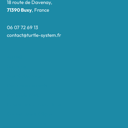
18 route de Davenay,
71390 Buxy
, France
06 07 72 69 13
contact@turtle-system.fr
Accueil
Boutique
Nos réalisations
Demande de devis
Protocole NWC
Calculateur automatique
Convertisseur Oligos
Qui sommes-nous