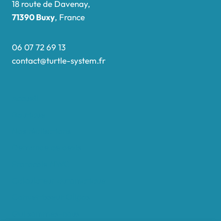
18 route de Davenay,
71390 Buxy
, France
06 07 72 69 13
contact@turtle-system.fr
Accueil
Boutique
Nos réalisations
Demande de devis
Protocole NWC
Calculateur automatique
Convertisseur Oligos
Qui sommes-nous