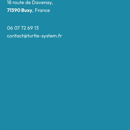
18 route de Davenay,
71390 Buxy
, France
06 07 72 69 13
contact@turtle-system.fr
Accueil
Boutique
Nos réalisations
Demande de devis
Protocole NWC
Calculateur automatique
Convertisseur Oligos
Qui sommes-nous