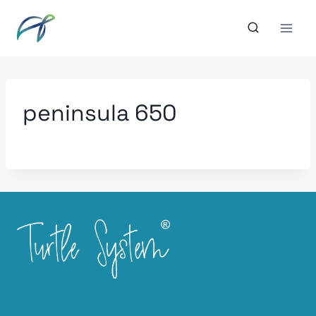
Aller
au
contenu
peninsula 650