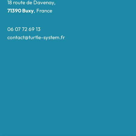
18 route de Davenay,
71390 Buxy
, France
06 07 72 69 13
contact@turtle-system.fr
Accueil
Boutique
Nos réalisations
Demande de devis
Protocole NWC
Calculateur automatique
Convertisseur Oligos
Qui sommes-nous