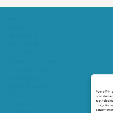
Accueil
Boutique
Nos réalisations
Demande de devis
Protocole NWC
Calculateur automatique
Convertisseur Oligos
Qui sommes-nous
Valeurs et engagements
Pour offrir l
Contact
pour stocker
technologies
Nos revendeurs
navigation ou
consentement
Mon compte