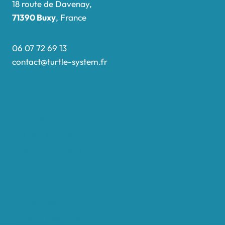
18 route de Davenay,
71390 Buxy
, France
06 07 72 69 13
contact@turtle-system.fr
Accueil
Boutique
Nos réalisations
Demande de devis
Protocole NWC
Calculateur automatique
Convertisseur Oligos
Qui sommes-nous