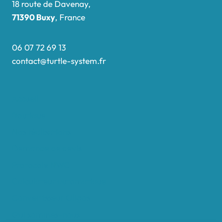
18 route de Davenay,
71390 Buxy
, France
06 07 72 69 13
contact@turtle-system.fr
Accueil
Boutique
Nos réalisations
Demande de devis
Protocole NWC
Calculateur automatique
Convertisseur Oligos
Qui sommes-nous