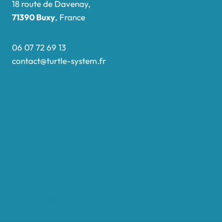
18 route de Davenay,
71390 Buxy
, France
06 07 72 69 13
contact@turtle-system.fr
Accueil
Boutique
Nos réalisations
Demande de devis
Protocole NWC
Calculateur automatique
Convertisseur Oligos
Qui sommes-nous