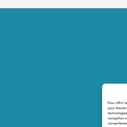
Accueil
Boutique
Nos réalisations
Demande de devis
Protocole NWC
Calculateur automatique
Convertisseur Oligos
Qui sommes-nous
Valeurs et engagements
Pour offrir l
Contact
pour stocker
technologies
Nos revendeurs
navigation ou
consentement
Mon compte