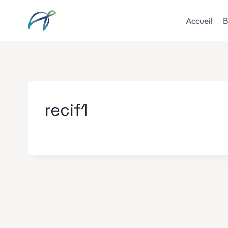
Aller
au
Accueil
B
contenu
recif1