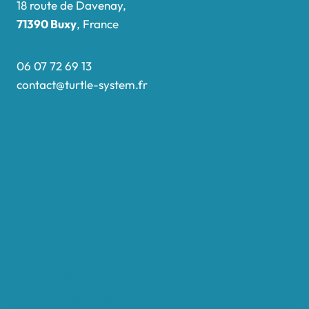
18 route de Davenay,
71390 Buxy
, France
06 07 72 69 13
contact@turtle-system.fr
Accueil
Boutique
Nos réalisations
Demande de devis
Protocole NWC
Calculateur automatique
Convertisseur Oligos
Qui sommes-nous