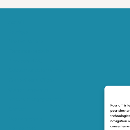
Accueil
Boutique
Nos réalisations
Demande de devis
Protocole NWC
Calculateur automatique
Convertisseur Oligos
Qui sommes-nous
Valeurs et engagements
Pour offrir l
Contact
pour stocker
technologies
Nos revendeurs
navigation ou
consentement
Mon compte