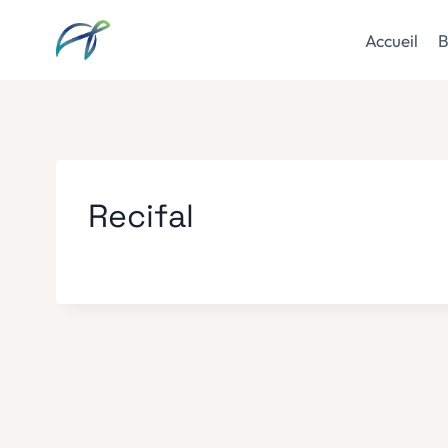
Aller
au
Accueil
B
contenu
Recifal