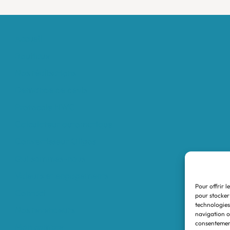
Accueil
Boutique
Nos réalisations
Demande de devis
Protocole NWC
Calculateur automatique
Convertisseur Oligos
Qui sommes-nous
Valeurs et engagements
Pour offrir l
Contact
pour stocker
technologies
Nos revendeurs
navigation ou
consentement
Mon compte