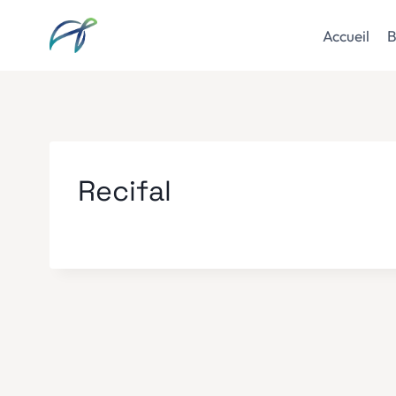
Aller
au
Accueil
B
contenu
Recifal