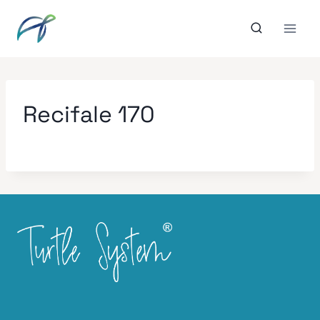
Aller
au
contenu
Recifale 170