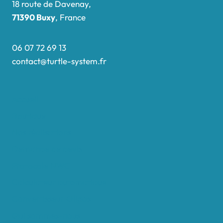
18 route de Davenay,
71390 Buxy
, France
06 07 72 69 13
contact@turtle-system.fr
Accueil
Boutique
Nos réalisations
Demande de devis
Protocole NWC
Calculateur automatique
Convertisseur Oligos
Qui sommes-nous