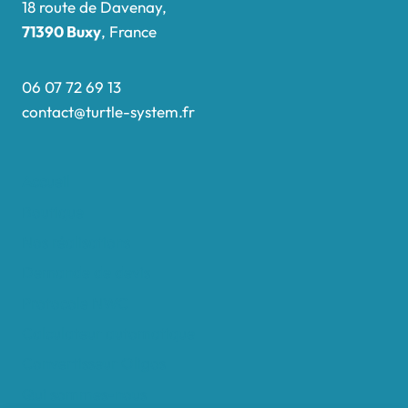
18 route de Davenay,
71390 Buxy
, France
06 07 72 69 13
contact@turtle-system.fr
Accueil
Boutique
Nos réalisations
Demande de devis
Protocole NWC
Calculateur automatique
Convertisseur Oligos
Qui sommes-nous