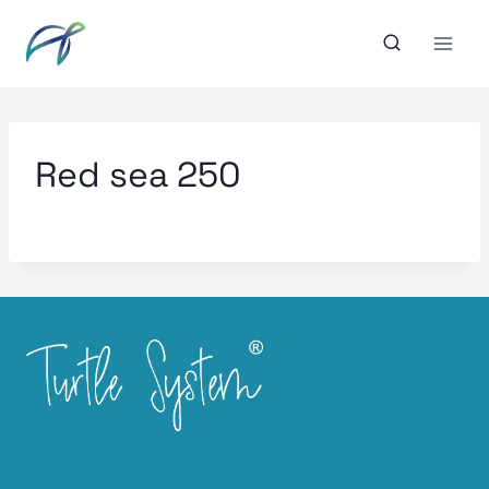
Aller
au
contenu
Red sea 250