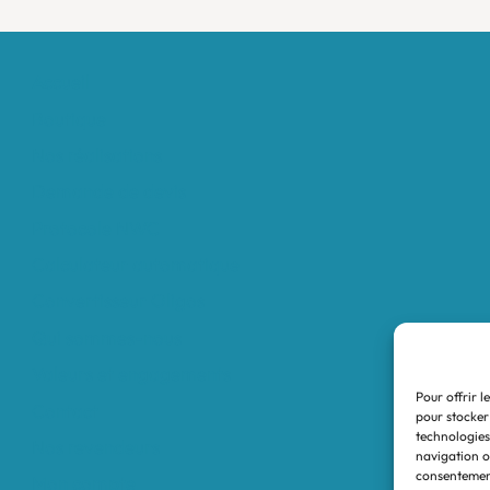
Accueil
Boutique
Nos réalisations
Demande de devis
Protocole NWC
Calculateur automatique
Convertisseur Oligos
Qui sommes-nous
Valeurs et engagements
Pour offrir l
Contact
pour stocker
technologies
Nos revendeurs
navigation ou
consentement
Mon compte