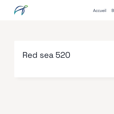
Aller
au
Accueil
B
contenu
Red sea 520