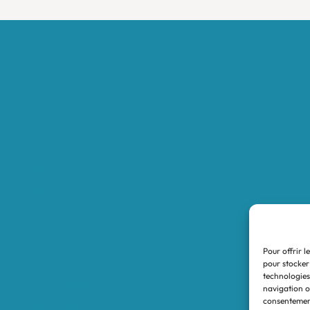
Accueil
Boutique
Nos réalisations
Demande de devis
Protocole NWC
Calculateur automatique
Convertisseur Oligos
Qui sommes-nous
Valeurs et engagements
Pour offrir l
Contact
pour stocker
technologies
Nos revendeurs
navigation ou
consentement
Mon compte