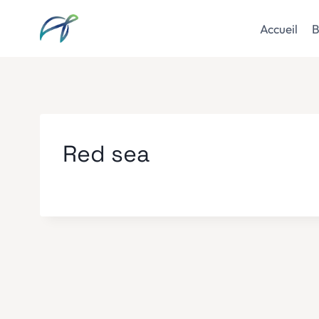
Aller
au
Accueil
B
contenu
Red sea