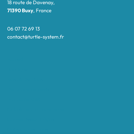
18 route de Davenay,
71390 Buxy
, France
06 07 72 69 13
contact@turtle-system.fr
Accueil
Boutique
Nos réalisations
Demande de devis
Protocole NWC
Calculateur automatique
Convertisseur Oligos
Qui sommes-nous