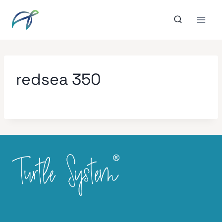
Aller
au
contenu
redsea 350